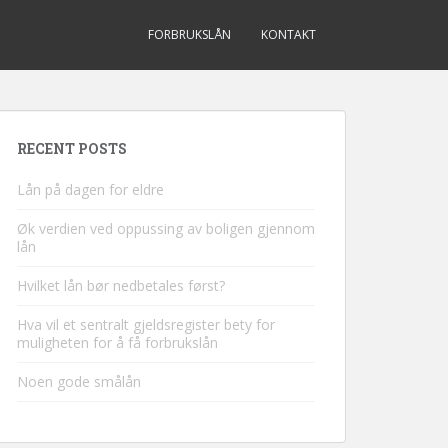
FORBRUKSLÅN
KONTAKT
RECENT POSTS
Lån på dagen for eldre
Øk verdien ved oppussing av boligen gjennom
lån
Hvilket lån bør nedbetales først?
Hva vil et sentralt gjeldsregister bety for
muligheten for å få forbrukslån
Noen gode smålån