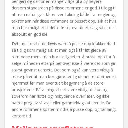
penger) og derfor er mange villige til å by høyere
dersom standarden på disse rommene er god. I tillegg til
at man naturligvis får en verdiøkning både fra megler og
takstmann når disse rommene er pusset opp, slik at hvis
man har mulighet til dette før et eventuelt salg så er det
absolutt en god idé.
Det lureste vil naturligvis være å pusse opp kjøkken/bad
så tidlig som mulig slik at man også får litt glede av
rommene mens man bor i leiligheten. Å pusse opp for å
selge måneden etterpå behøver ikke å være det som gir
størst gevinst uansett. Det som også kan være viktig å
tenke på er at man bør gjøre ferdig de andre rommene i
hjemmet før man eventuelt begynner på de store
prosjektene. På visning vil det være viktig at stue og
soverom har flotte og innbydende overflater, og ikke
bærer preg av slitasje eller gammeldags utseende. De
andre rommene koster mindre å pusse opp, og tar langt
kortere tid.