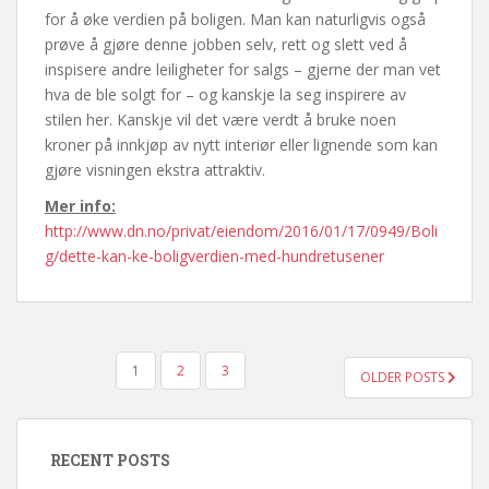
for å øke verdien på boligen. Man kan naturligvis også
prøve å gjøre denne jobben selv, rett og slett ved å
inspisere andre leiligheter for salgs – gjerne der man vet
hva de ble solgt for – og kanskje la seg inspirere av
stilen her. Kanskje vil det være verdt å bruke noen
kroner på innkjøp av nytt interiør eller lignende som kan
gjøre visningen ekstra attraktiv.
Mer info:
http://www.dn.no/privat/eiendom/2016/01/17/0949/Boli
g/dette-kan-ke-boligverdien-med-hundretusener
POSTS
1
2
3
OLDER POSTS
PAGINATION
RECENT POSTS