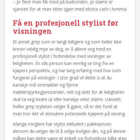
– jo flere man får med på budrunden, jo større er
sjansen for at man sitter igjen med ekstra cash i lomma.
Få en profesjonell stylist før
visningen
Et annet grep som er langt billigere og som heller ikke
krever veldig mye av deg, er å alliere seg med en
profesjonell stylist i forbindelse med visninger av
leiligheten. En slik person kan nemlig se ting fra en
kjøpers perspektiv, og har lang erfaring med hva som
fungerer på visninger. I stor grad vil dette si at du
kanskje må ommøbler og fjerne
møbler/pyntegjenstander, rett og slett for at leiligheten
skal ta seg bedre ut eller kanskje virke større. Uansett
hvilke grep stylisten velger å gjøre, så er det fordi at
man tror det vil stimulere potensielle kjøpere på visning.
Mange meglere har stylist inkludert i pakkeprisen
dersom du velger de til å selge boligen din, og på denne
måten kan dette være et enkelt og forholdsvis billig grep