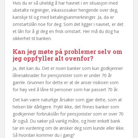
Hvis du er så uheldig å har havnet i en situasjon med
ubetalte regninger, inkassosaker hengende over deg,
kanskje til og med betalingsanmerkninger. Ja, da er
omstartslån noe for deg. Som det ligger i navnet, er det
et lån for å gi deg en frisk omstart. Her må du dog ha
sikkerhet til banken.
Kan jeg møte på problemer selv om
jeg oppfyller alt ovenfor?
Ja, det kan du. Det er noen banker som kun godkjenner
lånesøknader for pensjonister som er under 70 år
gamle. Grunnen for dette er at de anser risikoen som
for høy ved å låne til personer som har passert 70 år.
Det kan være naturlige årsaker som gjør dette, som at
helsen blir dårligere. Frykt ikke, det finnes banker som
godkjenner forbrukslån for pensjonister som er over 70
år også. Du søker på vanlig måte, og hver enkelt bank
tar en vurdering om de ønsker deg som kunde eller ikke.
Så hvordan kommer du i gang?