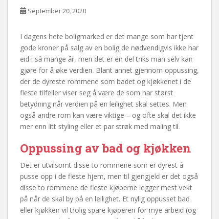
September 20, 2020
I dagens hete boligmarked er det mange som har tjent
gode kroner på salg av en bolig de nødvendigvis ikke har
eid i så mange år, men det er en del triks man selv kan
gjøre for å øke verdien. Blant annet gjennom oppussing,
der de dyreste rommene som badet og kjøkkenet i de
fleste tilfeller viser seg å være de som har størst
betydning når verdien på en leilighet skal settes. Men
også andre rom kan være viktige – og ofte skal det ikke
mer enn litt styling eller et par strøk med maling til.
Oppussing av bad og kjøkken
Det er utvilsomt disse to rommene som er dyrest å
pusse opp i de fleste hjem, men til gjengjeld er det også
disse to rommene de fleste kjøperne legger mest vekt
på når de skal by på en leilighet. Et nylig oppusset bad
eller kjøkken vil trolig spare kjøperen for mye arbeid (og