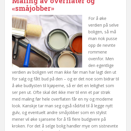
Maling av overflater og
«småjobber»
For å øke
verdien på selve
boligen, så må
man nok pusse
opp de nevnte
rommene
ovenfor. Men
den egentlige
verdien av boligen vet man ikke før man har lagt den ut
for salg og fått bud på den – og er det noe som bidrar til
å øke budlysten til kjøperne, så er det en leilighet som
ser pen ut. Ofte skal det ikke mer til enn et par strøk
med maling før hele overflaten får en ny og moderne
look. Kanskje tar man seg også råd/tid til å legge nytt
gulv, og eventuelt andre småjobber som en stylist
mener vil øke sjansene for å få flere budgivere på
kroken. For det å selge bolig handler mye om sistnevnte