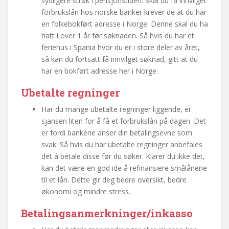
sydligere strøk i pensjonstiden. Skal du få innvilget
forbrukslån hos norske banker krever de at du har
en folkebokført adresse i Norge. Denne skal du ha
hatt i over 1 år før søknaden. Så hvis du har et
feriehus i Spania hvor du er i store deler av året,
så kan du fortsatt få innvilget søknad, gitt at du
har en bokført adresse her i Norge.
Ubetalte regninger
Har du mange ubetalte regninger liggende, er
sjansen liten for å få et forbrukslån på dagen. Det
er fordi bankene anser din betalingsevne som
svak. Så hvis du har ubetalte regninger anbefales
det å betale disse før du søker. Klarer du ikke det,
kan det være en god ide å refinansiere smålånene
til et lån. Dette gir deg bedre oversikt, bedre
økonomi og mindre stress.
Betalingsanmerkninger/inkasso