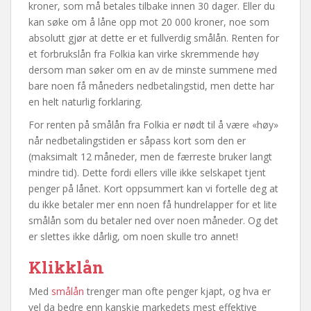
kroner, som må betales tilbake innen 30 dager. Eller du
kan søke om å låne opp mot 20 000 kroner, noe som
absolutt gjør at dette er et fullverdig smålån. Renten for
et forbrukslån fra Folkia kan virke skremmende høy
dersom man søker om en av de minste summene med
bare noen få måneders nedbetalingstid, men dette har
en helt naturlig forklaring.
For renten på smålån fra Folkia er nødt til å være «høy»
når nedbetalingstiden er såpass kort som den er
(maksimalt 12 måneder, men de færreste bruker langt
mindre tid). Dette fordi ellers ville ikke selskapet tjent
penger på lånet. Kort oppsummert kan vi fortelle deg at
du ikke betaler mer enn noen få hundrelapper for et lite
smålån som du betaler ned over noen måneder. Og det
er slettes ikke dårlig, om noen skulle tro annet!
Klikklån
Med
smålån
trenger man ofte penger kjapt, og hva er
vel da bedre enn kanskje markedets mest effektive