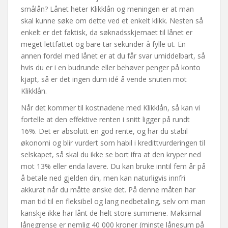
smålån? Lånet heter Klikklån og meningen er at man
skal kunne søke om dette ved et enkelt klikk. Nesten så
enkelt er det faktisk, da søknadsskjemaet til lånet er
meget lettfattet og bare tar sekunder å fylle ut. En
annen fordel med lånet er at du får svar umiddelbart, så
hvis du er i en budrunde eller behøver penger på konto
kjapt, så er det ingen dum idé å vende snuten mot
Klikklån.
Når det kommer til kostnadene med Klikklån, så kan vi
fortelle at den effektive renten i snitt ligger på rundt
16%. Det er absolutt en god rente, og har du stabil
økonomi og blir vurdert som habil i kredittvurderingen til
selskapet, så skal du ikke se bort ifra at den kryper ned
mot 13% eller enda lavere. Du kan bruke inntil fem år på
å betale ned gjelden din, men kan naturligvis innfri
akkurat når du måtte ønske det. På denne måten har
man tid til en fleksibel og lang nedbetaling, selv om man
kanskje ikke har lånt de helt store summene. Maksimal
lånegrense er nemlig 40 000 kroner (minste lånesum på