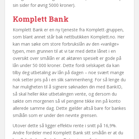
sin sider for øvrig 5000 kroner).
Komplett Bank
Komplett Bank er en ny tjeneste fra Komplett-gruppen,
som blant annet står bak nettbutikken Komplett.no. Her
kan man søke om store forbrukslån av den «vanlige»
typen, men grunnen til at vi tar med dette lånet i en
oversikt over smålån er at aktøren spesielt er gode på
lån under 50 000 kroner. Dette fordi selskapet da kan
tilby deg utbetaling av lån på dagen – noe svært mange
nok setter pris på i en slik sammenheng. For så lenge du
har muligheten til å signere søknaden din med BankID,
så skal heller ikke utbetalingen vente, og dersom du
søkte om morgenen så vil pengene tikke inn på konto
allerede samme dag. Dette gjelder altså bare for bankes
smålån som er under den nevnte grensen.
Utover dette så ligger effektiv rente i snitt på 16,9%.
Andre fordeler med Komplett Bank sitt smålån er at du