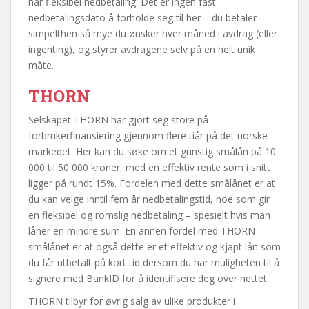
har fleksibel nedbetaling. Det er ingen fast
nedbetalingsdato å forholde seg til her – du betaler
simpelthen så mye du ønsker hver måned i avdrag (eller
ingenting), og styrer avdragene selv på en helt unik
måte.
THORN
Selskapet THORN har gjort seg store på
forbrukerfinansiering gjennom flere tiår på det norske
markedet. Her kan du søke om et gunstig smålån på 10
000 til 50 000 kroner, med en effektiv rente som i snitt
ligger på rundt 15%. Fordelen med dette smålånet er at
du kan velge inntil fem år nedbetalingstid, noe som gir
en fleksibel og romslig nedbetaling – spesielt hvis man
låner en mindre sum. En annen fordel med THORN-
smålånet er at også dette er et effektiv og kjapt lån som
du får utbetalt på kort tid dersom du har muligheten til å
signere med BankID for å identifisere deg over nettet.
THORN tilbyr for øvrig salg av ulike produkter i