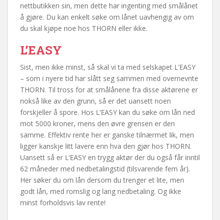
nettbutikken sin, men dette har ingenting med smålånet
å gjøre. Du kan enkelt søke om lånet uavhengig av om
du skal kjøpe noe hos THORN eller ikke.
L’EASY
Sist, men ikke minst, så skal vi ta med selskapet L’EASY
– som i nyere tid har slått seg sammen med overnevnte
THORN. Til tross for at smålånene fra disse aktørene er
nokså like av den grunn, så er det uansett noen
forskjeller å spore. Hos L’EASY kan du søke om lån ned
mot 5000 kroner, mens den øvre grensen er den
samme. Effektiv rente her er ganske tilnærmet lik, men
ligger kanskje litt lavere enn hva den gjør hos THORN.
Uansett så er L’EASY en trygg aktør der du også får inntil
62 måneder med nedbetalingstid (tilsvarende fem år).
Her søker du om lån dersom du trenger et lite, men
godt lån, med romslig og lang nedbetaling. Og ikke
minst forholdsvis lav rente!