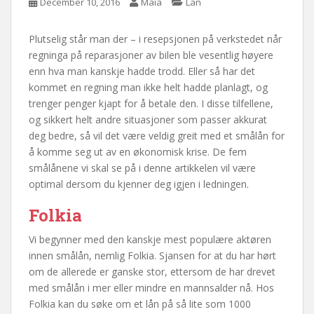
December 10, 2016
Maia
Lån
Plutselig står man der – i resepsjonen på verkstedet når
regninga på reparasjoner av bilen ble vesentlig høyere
enn hva man kanskje hadde trodd. Eller så har det
kommet en regning man ikke helt hadde planlagt, og
trenger penger kjapt for å betale den. I disse tilfellene,
og sikkert helt andre situasjoner som passer akkurat
deg bedre, så vil det være veldig greit med et smålån for
å komme seg ut av en økonomisk krise. De fem
smålånene vi skal se på i denne artikkelen vil være
optimal dersom du kjenner deg igjen i ledningen.
Folkia
Vi begynner med den kanskje mest populære aktøren
innen smålån, nemlig Folkia. Sjansen for at du har hørt
om de allerede er ganske stor, ettersom de har drevet
med smålån i mer eller mindre en mannsalder nå. Hos
Folkia kan du søke om et lån på så lite som 1000